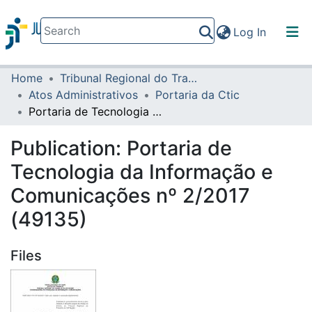
(current)
Log In
Home
Tribunal Regional do Trabalho da 16ª Região
Communities & Collections
Atos Administrativos
Portaria da Ctic
All of DSpace
Portaria de Tecnologia da Informação e Comunicações nº 2/2017 (49135)
Statistics
Publication:
Portaria de
Tecnologia da Informação e
Comunicações nº 2/2017
(49135)
Files