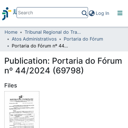
(current)
Log In
Home
Tribunal Regional do Trabalho da 16ª Região
Communities & Collections
Atos Administrativos
Portaria do Fórum
All of DSpace
Portaria do Fórum nº 44/2024 (69798)
Statistics
Publication:
Portaria do Fórum
nº 44/2024 (69798)
Files