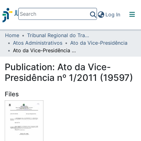
(current)
Log In
Home
Tribunal Regional do Trabalho da 16ª Região
Communities & Collections
Atos Administrativos
Ato da Vice-Presidência
All of DSpace
Ato da Vice-Presidência nº 1/2011 (19597)
Statistics
Publication:
Ato da Vice-
Presidência nº 1/2011 (19597)
Files