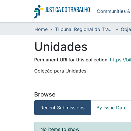
Communities & 
Home
Tribunal Regional do Trabalho da 16ª Região
Obje
Unidades
Permanent URI for this collection
https://b
Coleção para Unidades
Browse
Recent Submissions
By Issue Date
Recent Submissions
No items to show