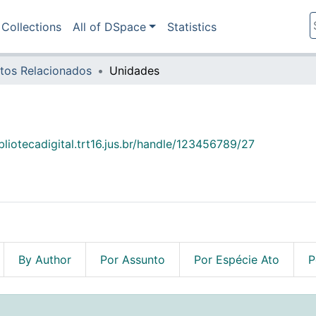
Collections
All of DSpace
Statistics
tos Relacionados
Unidades
ibliotecadigital.trt16.jus.br/handle/123456789/27
By Author
Por Assunto
Por Espécie Ato
P