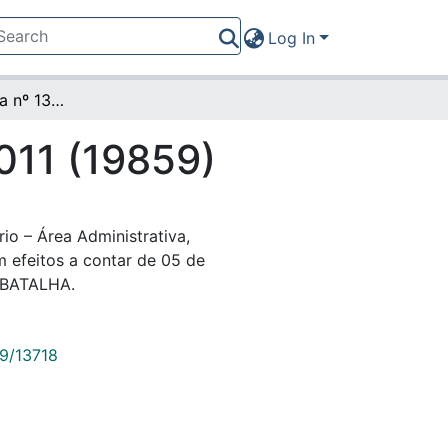
Log In
Ato da Presidência nº 133/2011 (19859)
011 (19859)
io – Área Administrativa,
m efeitos a contar de 05 de
 BATALHA.
89/13718