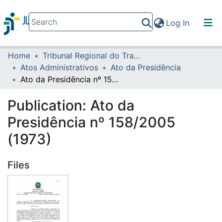
(current)
Log In
Home
Tribunal Regional do Trabalho da 16ª Região
Communities & Collections
Atos Administrativos
Ato da Presidência
All of DSpace
Ato da Presidência nº 158/2005 (1973)
Statistics
Publication:
Ato da
Presidência nº 158/2005
(1973)
Files