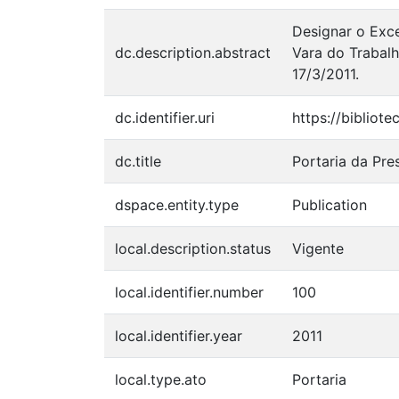
Designar o Exc
dc.description.abstract
Vara do Trabalh
17/3/2011.
dc.identifier.uri
https://bibliot
dc.title
Portaria da Pre
dspace.entity.type
Publication
local.description.status
Vigente
local.identifier.number
100
local.identifier.year
2011
local.type.ato
Portaria