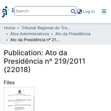
(current)
Log In
Home
Tribunal Regional do Trabalho da 16ª Região
Communities & Collections
Atos Administrativos
Ato da Presidência
All of DSpace
Ato da Presidência nº 219/2011 (22018)
Statistics
Publication:
Ato da
Presidência nº 219/2011
(22018)
Files