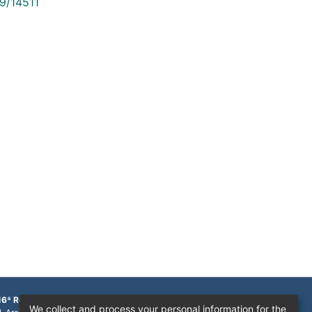
89/14511
16ª Região
We collect and process your personal information for the