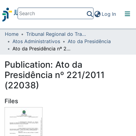
(current)
Log In
Home
Tribunal Regional do Trabalho da 16ª Região
Communities & Collections
Atos Administrativos
Ato da Presidência
All of DSpace
Ato da Presidência nº 221/2011 (22038)
Statistics
Publication:
Ato da
Presidência nº 221/2011
(22038)
Files