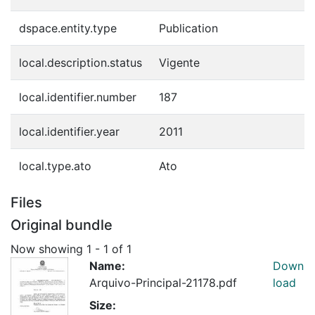
dspace.entity.type
Publication
local.description.status
Vigente
local.identifier.number
187
local.identifier.year
2011
local.type.ato
Ato
Files
Original bundle
Now showing
1 - 1 of 1
Name:
Down
Arquivo-Principal-21178.pdf
load
Size: