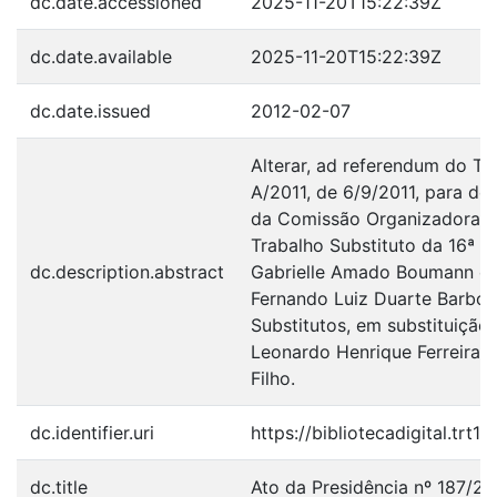
dc.date.accessioned
2025-11-20T15:22:39Z
dc.date.available
2025-11-20T15:22:39Z
dc.date.issued
2012-02-07
Alterar, ad referendum do Tr
A/2011, de 6/9/2011, para d
da Comissão Organizadora do
Trabalho Substituto da 16ª R
dc.description.abstract
Gabrielle Amado Boumann e 
Fernando Luiz Duarte Barboz
Substitutos, em substituição
Leonardo Henrique Ferreira e
Filho.
dc.identifier.uri
https://bibliotecadigital.trt
dc.title
Ato da Presidência nº 187/20