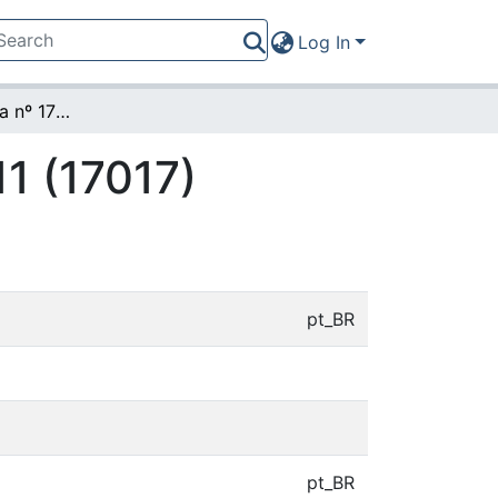
Log In
Ato da Presidência nº 17/2011 (17017)
11 (17017)
pt_BR
pt_BR