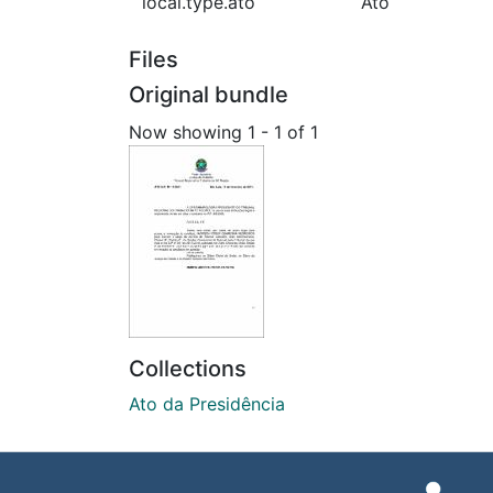
local.type.ato
Ato
Files
Original bundle
Now showing
1 - 1 of 1
Collections
Ato da Presidência