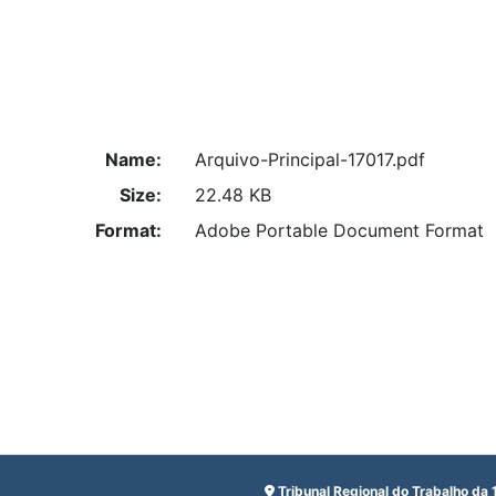
Name:
Arquivo-Principal-17017.pdf
Size:
22.48 KB
Format:
Adobe Portable Document Format
Tribunal Regional do Trabalho da 