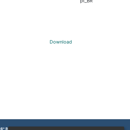
pt_BR
Download
16ª Região