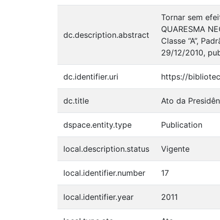
Tornar sem efe
QUARESMA NEGRE
dc.description.abstract
Classe “A”, Pad
29/12/2010, pub
dc.identifier.uri
https://bibliot
dc.title
Ato da Presidên
dspace.entity.type
Publication
local.description.status
Vigente
local.identifier.number
17
local.identifier.year
2011