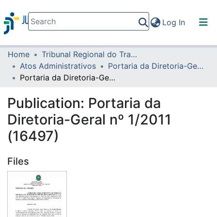
(current)
Log In
Home
Tribunal Regional do Trabalho da 16ª Região
Communities & Collections
Atos Administrativos
Portaria da Diretoria-Geral
All of DSpace
Portaria da Diretoria-Geral nº 1/2011 (16497)
Statistics
Publication:
Portaria da
Diretoria-Geral nº 1/2011
(16497)
Files