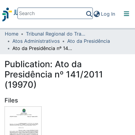
(current)
Log In
Home
Tribunal Regional do Trabalho da 16ª Região
Communities & Collections
Atos Administrativos
Ato da Presidência
All of DSpace
Ato da Presidência nº 141/2011 (19970)
Statistics
Publication:
Ato da
Presidência nº 141/2011
(19970)
Files