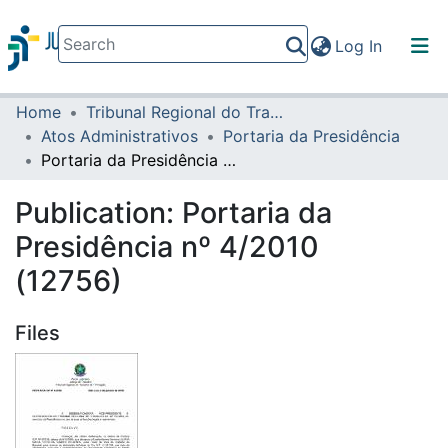
(current)
Log In
Home
Tribunal Regional do Trabalho da 16ª Região
Communities & Collections
Atos Administrativos
Portaria da Presidência
All of DSpace
Portaria da Presidência nº 4/2010 (12756)
Statistics
Publication:
Portaria da
Presidência nº 4/2010
(12756)
Files