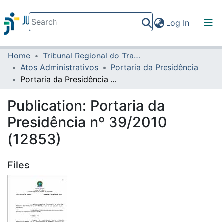
(current)
Log In
Home
Tribunal Regional do Trabalho da 16ª Região
Communities & Collections
Atos Administrativos
Portaria da Presidência
All of DSpace
Portaria da Presidência nº 39/2010 (12853)
Statistics
Publication:
Portaria da
Presidência nº 39/2010
(12853)
Files