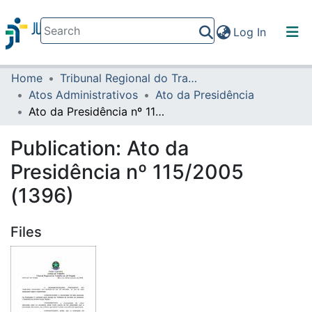
(current)
Log In
Home
Tribunal Regional do Trabalho da 16ª Região
Communities & Collections
Atos Administrativos
Ato da Presidência
All of DSpace
Ato da Presidência nº 115/2005 (1396)
Statistics
Publication:
Ato da
Presidência nº 115/2005
(1396)
Files