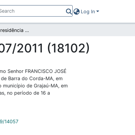
Log In
Portaria da Presidência nº 207/2011 (18102)
207/2011 (18102)
ssimo Senhor FRANCISCO JOSÉ
o de Barra do Corda-MA, em
 o município de Grajaú-MA, em
as, no período de 16 a
789/14057