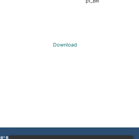
pt_BR
Download
16ª Região