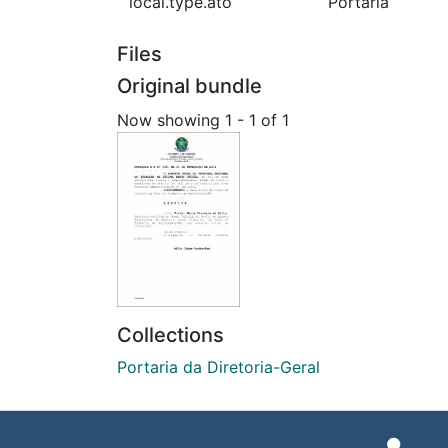
local.type.ato
Portaria
Files
Original bundle
Now showing
1 - 1 of 1
Collections
Portaria da Diretoria-Geral