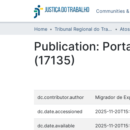
Communities & 
Home
Tribunal Regional do Trabalho da 16ª Região
Atos
Publication:
Port
(17135)
dc.contributor.author
Migrador de Ex
dc.date.accessioned
2025-11-20T15:
dc.date.available
2025-11-20T15: