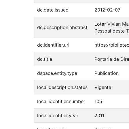
dc.date.issued
2012-02-07
Lotar Vivian Mar
dc.description.abstract
Pessoal deste T
dc.identifier.uri
https://bibliot
dc.title
Portaria da Dir
dspace.entity.type
Publication
local.description.status
Vigente
local.identifier.number
105
local.identifier.year
2011