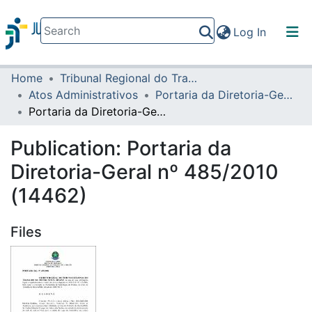
(current)
Log In
Home
Tribunal Regional do Trabalho da 16ª Região
Communities & Collections
Atos Administrativos
Portaria da Diretoria-Geral
All of DSpace
Portaria da Diretoria-Geral nº 485/2010 (14462)
Statistics
Publication:
Portaria da
Diretoria-Geral nº 485/2010
(14462)
Files