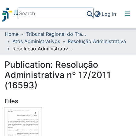
(current)
Log In
Home
Tribunal Regional do Trabalho da 16ª Região
Communities & Collections
Atos Administrativos
Resolução Administrativa
All of DSpace
Resolução Administrativa nº 17/2011 (16593)
Statistics
Publication:
Resolução
Administrativa nº 17/2011
(16593)
Files