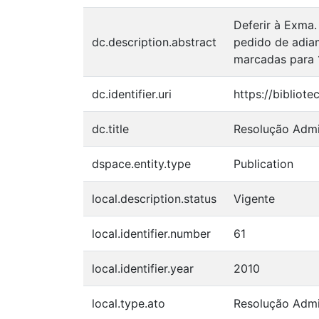
Deferir à Exma.
dc.description.abstract
pedido de adiam
marcadas para 1
dc.identifier.uri
https://bibliote
dc.title
Resolução Admin
dspace.entity.type
Publication
local.description.status
Vigente
local.identifier.number
61
local.identifier.year
2010
local.type.ato
Resolução Admin