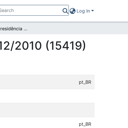
Log In
Portaria da Presidência nº 512/2010 (15419)
512/2010 (15419)
pt_BR
pt_BR