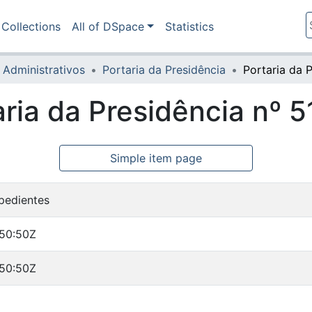
Collections
All of DSpace
Statistics
 Administrativos
Portaria da Presidência
aria da Presidência nº 
Simple item page
pedientes
:50:50Z
:50:50Z