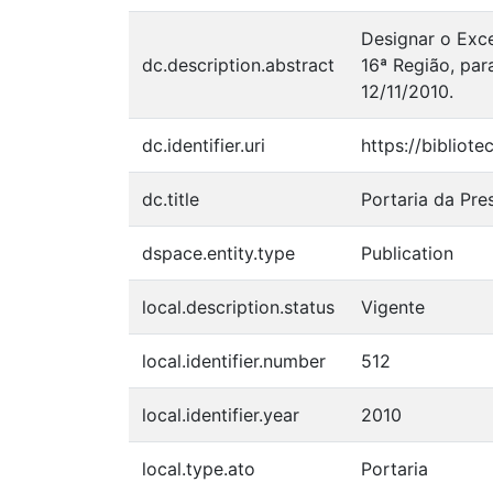
Designar o Exc
dc.description.abstract
16ª Região, par
12/11/2010.
dc.identifier.uri
https://bibliot
dc.title
Portaria da Pre
dspace.entity.type
Publication
local.description.status
Vigente
local.identifier.number
512
local.identifier.year
2010
local.type.ato
Portaria