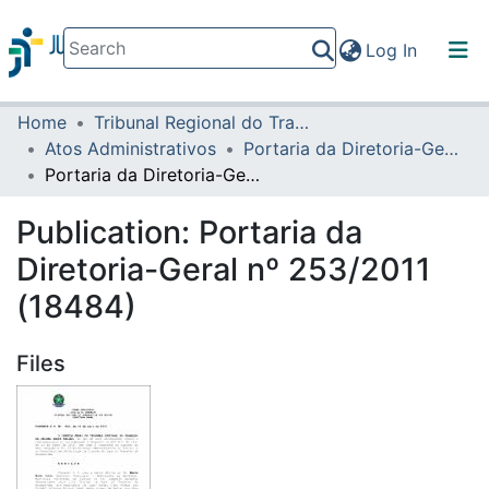
(current)
Log In
Home
Tribunal Regional do Trabalho da 16ª Região
Communities & Collections
Atos Administrativos
Portaria da Diretoria-Geral
All of DSpace
Portaria da Diretoria-Geral nº 253/2011 (18484)
Statistics
Publication:
Portaria da
Diretoria-Geral nº 253/2011
(18484)
Files