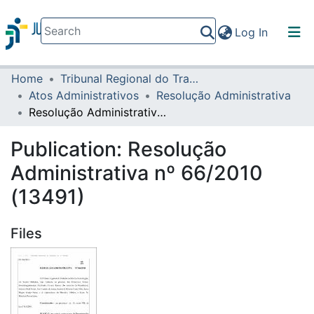
(current)
Log In
Home
Tribunal Regional do Trabalho da 16ª Região
Communities & Collections
Atos Administrativos
Resolução Administrativa
All of DSpace
Resolução Administrativa nº 66/2010 (13491)
Statistics
Publication:
Resolução
Administrativa nº 66/2010
(13491)
Files