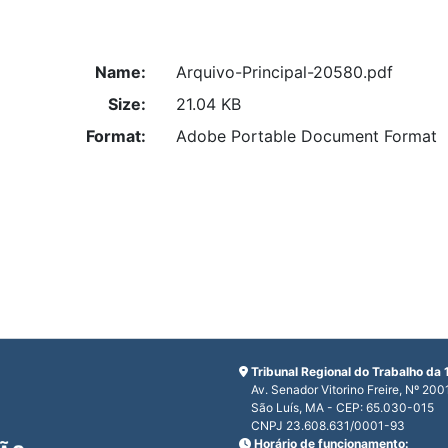
Name:
Arquivo-Principal-20580.pdf
Size:
21.04 KB
Format:
Adobe Portable Document Format
Tribunal Regional do Trabalho da 
Av. Senador Vitorino Freire, Nº 200
São Luís, MA - CEP: 65.030-015
CNPJ 23.608.631/0001-93
Horário de funcionamento: