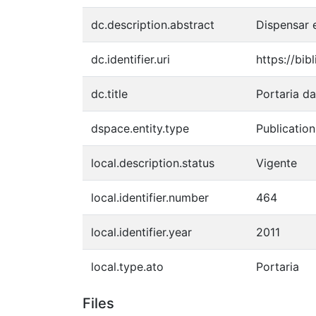
dc.description.abstract
Dispensar 
dc.identifier.uri
https://bib
dc.title
Portaria d
dspace.entity.type
Publication
local.description.status
Vigente
local.identifier.number
464
local.identifier.year
2011
local.type.ato
Portaria
Files