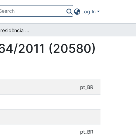
Log In
Portaria da Presidência nº 464/2011 (20580)
464/2011 (20580)
pt_BR
pt_BR