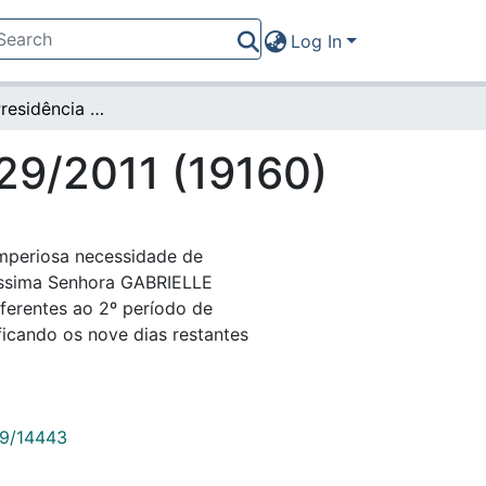
Log In
Portaria da Presidência nº 329/2011 (19160)
329/2011 (19160)
imperiosa necessidade de
ntíssima Senhora GABRIELLE
erentes ao 2º período de
ficando os nove dias restantes
789/14443