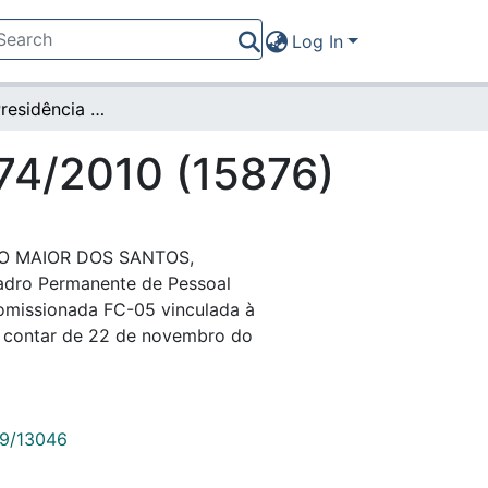
Log In
Portaria da Presidência nº 574/2010 (15876)
574/2010 (15876)
O MAIOR DOS SANTOS,
Quadro Permanente de Pessoal
comissionada FC-05 vinculada à
 a contar de 22 de novembro do
789/13046