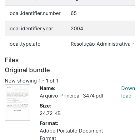
local.identifier.number
65
local.identifier.year
2004
local.type.ato
Resolução Administrativa - 
Files
Original bundle
Now showing
1 - 1 of 1
Name:
Down
Arquivo-Principal-3474.pdf
load
Size:
24.72 KB
Format:
Adobe Portable Document
Format