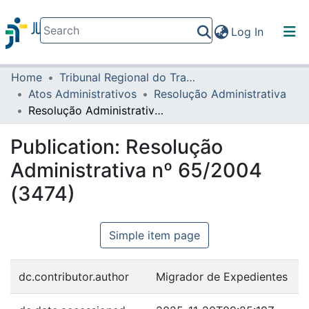
(current)
Log In
Home
Tribunal Regional do Trabalho da 16ª Região
Communities & Collections
Atos Administrativos
Resolução Administrativa
All of DSpace
Resolução Administrativa nº 65/2004 (3474)
Statistics
Publication:
Resolução
Administrativa nº 65/2004
(3474)
Simple item page
dc.contributor.author
Migrador de Expedientes