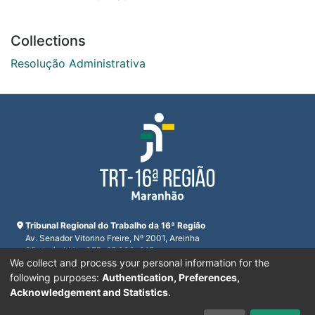
Collections
Resolução Administrativa
Tribunal Regional do Trabalho da 16ª Região
Av. Senador Vitorino Freire, Nº 2001, Areinha
São Luís, MA - CEP: 65.030-015
We collect and process your personal information for the
CNPJ 23.608.631/0001-93
Horário de funcionamento:
following purposes:
Authentication, Preferences,
De segunda a sexta-feira das 7:30 às 16:00
Acknowledgement and Statistics
.
Telefones:
(98) 2109-9300