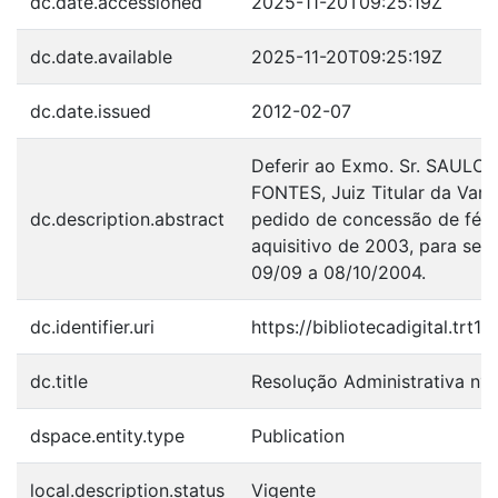
dc.date.accessioned
2025-11-20T09:25:19Z
dc.date.available
2025-11-20T09:25:19Z
dc.date.issued
2012-02-07
Deferir ao Exmo. Sr. SAUL
FONTES, Juiz Titular da Vara
dc.description.abstract
pedido de concessão de féria
aquisitivo de 2003, para ser
09/09 a 08/10/2004.
dc.identifier.uri
https://bibliotecadigital.trt
dc.title
Resolução Administrativa nº
dspace.entity.type
Publication
local.description.status
Vigente