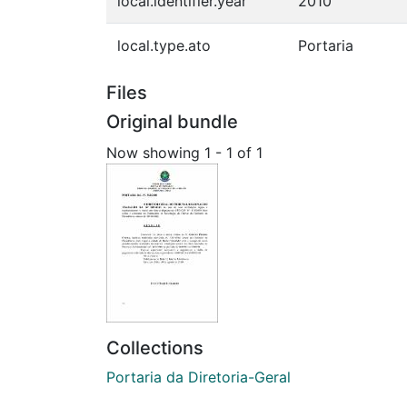
local.identifier.year
2010
local.type.ato
Portaria
Files
Original bundle
Now showing
1 - 1 of 1
Collections
Portaria da Diretoria-Geral