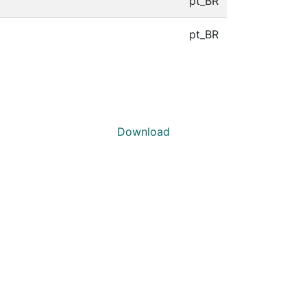
pt_BR
pt_BR
Download