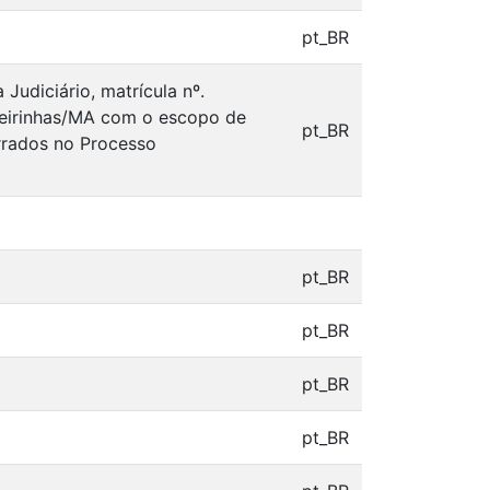
pt_BR
udiciário, matrícula nº.
rreirinhas/MA com o escopo de
pt_BR
arrados no Processo
pt_BR
pt_BR
pt_BR
pt_BR