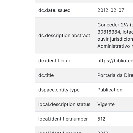
dc.date.issued
2012-02-07
Conceder 2½ (du
30816384, lotad
dc.description.abstract
ouvir jurisdici
Administrativo 
dc.identifier.uri
https://bibliot
dc.title
Portaria da Dir
dspace.entity.type
Publication
local.description.status
Vigente
local.identifier.number
512