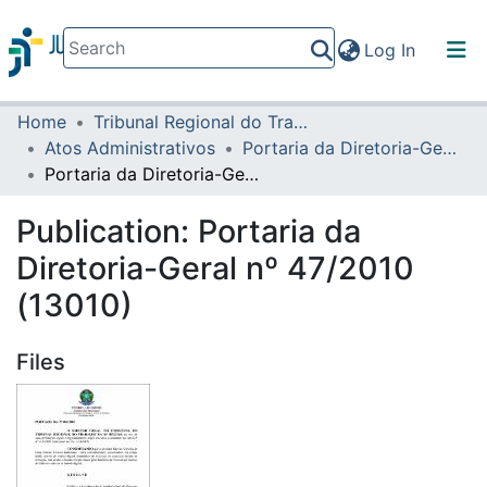
(current)
Log In
Home
Tribunal Regional do Trabalho da 16ª Região
Communities & Collections
Atos Administrativos
Portaria da Diretoria-Geral
All of DSpace
Portaria da Diretoria-Geral nº 47/2010 (13010)
Statistics
Publication:
Portaria da
Diretoria-Geral nº 47/2010
(13010)
Files