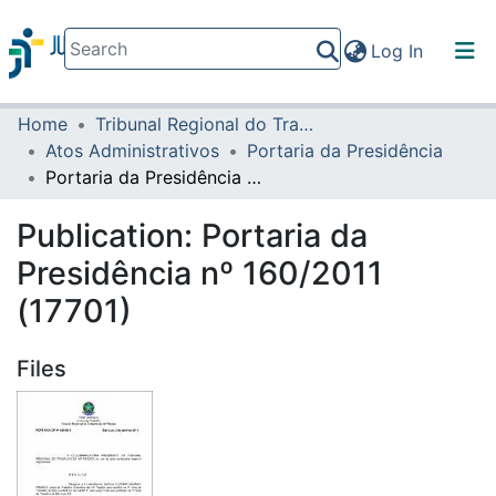
(current)
Log In
Home
Tribunal Regional do Trabalho da 16ª Região
Communities & Collections
Atos Administrativos
Portaria da Presidência
All of DSpace
Portaria da Presidência nº 160/2011 (17701)
Statistics
Publication:
Portaria da
Presidência nº 160/2011
(17701)
Files