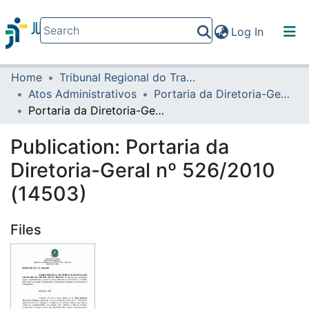
(current)
Log In
Home
Tribunal Regional do Trabalho da 16ª Região
Communities & Collections
Atos Administrativos
Portaria da Diretoria-Geral
All of DSpace
Portaria da Diretoria-Geral nº 526/2010 (14503)
Statistics
Publication:
Portaria da
Diretoria-Geral nº 526/2010
(14503)
Files