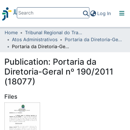
(current)
Log In
Home
Tribunal Regional do Trabalho da 16ª Região
Communities & Collections
Atos Administrativos
Portaria da Diretoria-Geral
All of DSpace
Portaria da Diretoria-Geral nº 190/2011 (18077)
Statistics
Publication:
Portaria da
Diretoria-Geral nº 190/2011
(18077)
Files