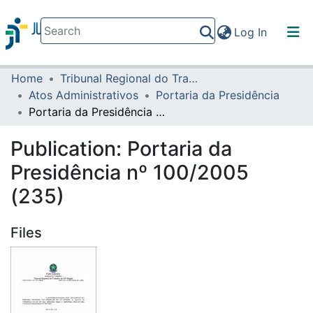
(current)
Log In
Home
Tribunal Regional do Trabalho da 16ª Região
Communities & Collections
Atos Administrativos
Portaria da Presidência
All of DSpace
Portaria da Presidência nº 100/2005 (235)
Statistics
Publication:
Portaria da
Presidência nº 100/2005
(235)
Files