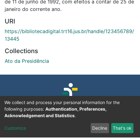
de 11 de junho de 1992, com efeitos a contar de 25 de
janeiro do corrente ano.
URI
https://bibliotecadigital.trt16.jus.br/handle/123456789/
13445
Collections
Ato da Presidência
We collect and process your personal information for the
following purposes:
Authentication, Preferences,
Acknowledgement and Statistics
.
Customize
Decline
That's ok
Tribunal Regional do Trabalho da 16ª Região
Av. Senador Vitorino Freire, Nº 2001, Areinha