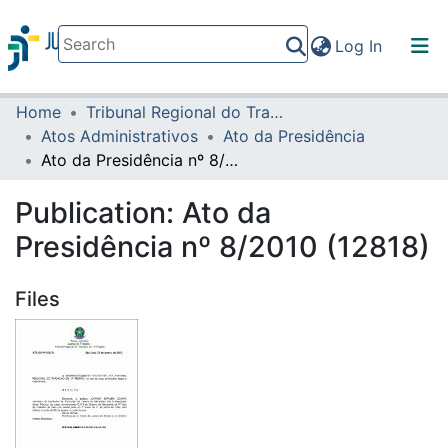
(current)
Log In
Home
Tribunal Regional do Trabalho da 16ª Região
Communities & Collections
Atos Administrativos
Ato da Presidência
All of DSpace
Ato da Presidência nº 8/2010 (12818)
Statistics
Publication:
Ato da
Presidência nº 8/2010 (12818)
Files