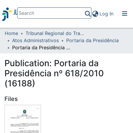
(current)
Log In
Home
Tribunal Regional do Trabalho da 16ª Região
Communities & Collections
Atos Administrativos
Portaria da Presidência
All of DSpace
Portaria da Presidência nº 618/2010 (16188)
Statistics
Publication:
Portaria da
Presidência nº 618/2010
(16188)
Files