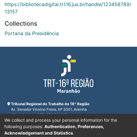
https://bibliotecadigital.trt16.jus.br/handle/123456789/
13157
Collections
Portaria da Presidência
Tribunal Regional do Trabalho da 16ª Região
Av. Senador Vitorino Freire, Nº 2001, Areinha
São Luís, MA - CEP: 65.030-015
We collect and process your personal information for the
CNPJ 23.608.631/0001-93
Horário de funcionamento:
following purposes:
Authentication, Preferences,
De segunda a sexta-feira das 7:30 às 16:00
Acknowledgement and Statistics
.
Telefones:
(98) 2109-9300