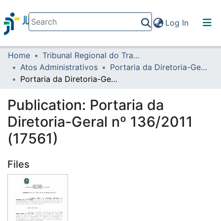
(current)
Log In
Home
Tribunal Regional do Trabalho da 16ª Região
Communities & Collections
Atos Administrativos
Portaria da Diretoria-Geral
All of DSpace
Portaria da Diretoria-Geral nº 136/2011 (17561)
Statistics
Publication:
Portaria da
Diretoria-Geral nº 136/2011
(17561)
Files