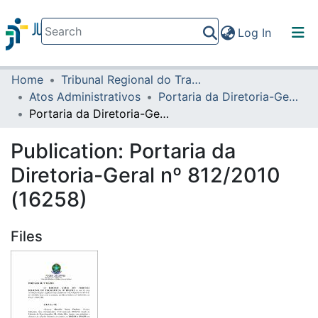
(current)
Log In
Home
Tribunal Regional do Trabalho da 16ª Região
Communities & Collections
Atos Administrativos
Portaria da Diretoria-Geral
All of DSpace
Portaria da Diretoria-Geral nº 812/2010 (16258)
Statistics
Publication:
Portaria da
Diretoria-Geral nº 812/2010
(16258)
Files