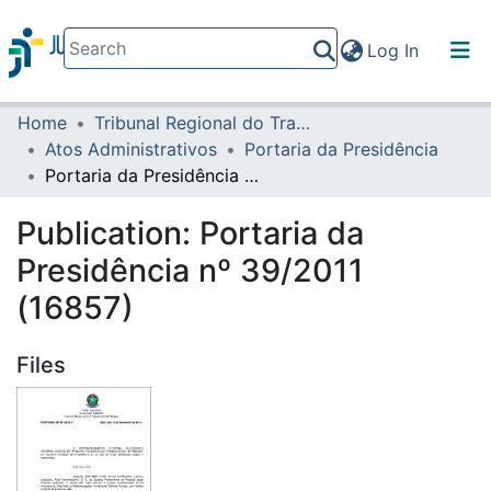
(current)
Log In
Home
Tribunal Regional do Trabalho da 16ª Região
Communities & Collections
Atos Administrativos
Portaria da Presidência
All of DSpace
Portaria da Presidência nº 39/2011 (16857)
Statistics
Publication:
Portaria da
Presidência nº 39/2011
(16857)
Files