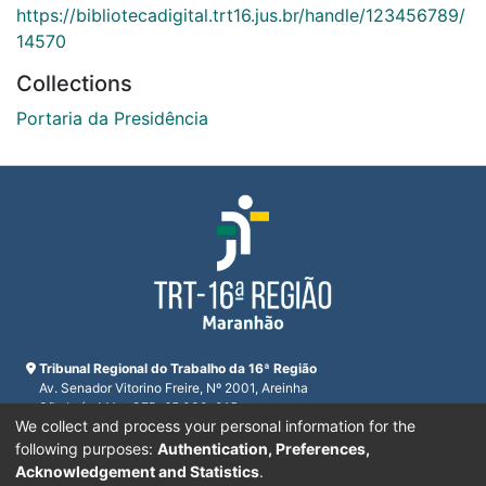
https://bibliotecadigital.trt16.jus.br/handle/123456789/
14570
Collections
Portaria da Presidência
Tribunal Regional do Trabalho da 16ª Região
Av. Senador Vitorino Freire, Nº 2001, Areinha
São Luís, MA - CEP: 65.030-015
We collect and process your personal information for the
CNPJ 23.608.631/0001-93
Horário de funcionamento:
following purposes:
Authentication, Preferences,
De segunda a sexta-feira das 7:30 às 16:00
Acknowledgement and Statistics
.
Telefones:
(98) 2109-9300