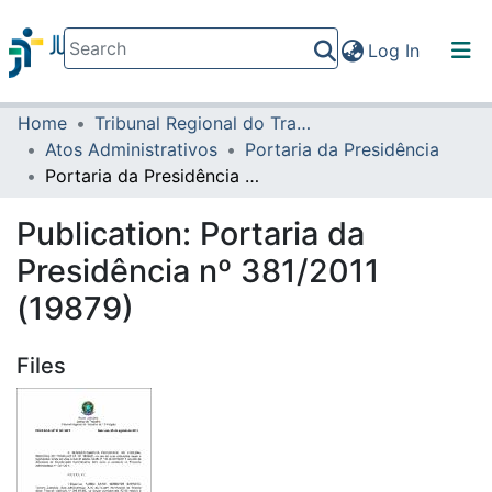
(current)
Log In
Home
Tribunal Regional do Trabalho da 16ª Região
Communities & Collections
Atos Administrativos
Portaria da Presidência
All of DSpace
Portaria da Presidência nº 381/2011 (19879)
Statistics
Publication:
Portaria da
Presidência nº 381/2011
(19879)
Files