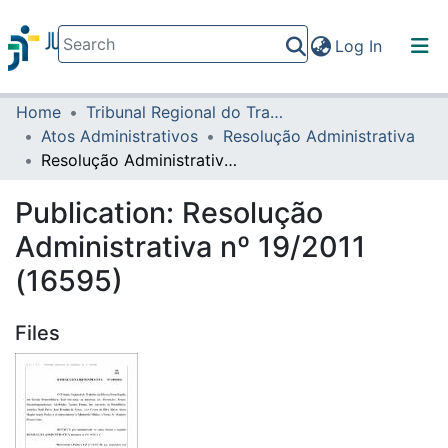
(current)
Log In
Home
Tribunal Regional do Trabalho da 16ª Região
Communities & Collections
Atos Administrativos
Resolução Administrativa
All of DSpace
Resolução Administrativa nº 19/2011 (16595)
Statistics
Publication:
Resolução
Administrativa nº 19/2011
(16595)
Files