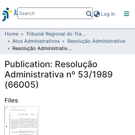
(current)
Log In
Home
Tribunal Regional do Trabalho da 16ª Região
Communities & Collections
Atos Administrativos
Resolução Administrativa
All of DSpace
Resolução Administrativa nº 53/1989 (66005)
Statistics
Publication:
Resolução
Administrativa nº 53/1989
(66005)
Files