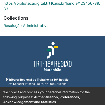
https://bibliotecadigital.trt16.jus.br/handle/123456789/
83
Collections
Resolução Administrativa
Tribunal Regional do Trabalho da 16ª Região
Av. Senador Vitorino Freire, Nº 2001, Areinha
São Luís, MA - CEP: 65.030-015
We collect and process your personal information for the
CNPJ 23.608.631/0001-93
Horário de funcionamento:
following purposes:
Authentication, Preferences,
De segunda a sexta-feira das 7:30 às 16:00
Acknowledgement and Statistics
.
Telefones:
(98) 2109-9300