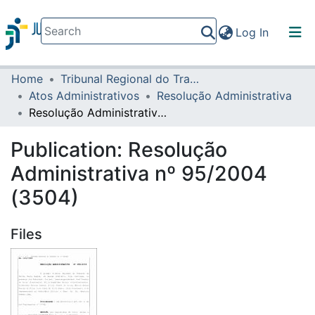
(current)
Log In
Home
Tribunal Regional do Trabalho da 16ª Região
Communities & Collections
Atos Administrativos
Resolução Administrativa
All of DSpace
Resolução Administrativa nº 95/2004 (3504)
Statistics
Publication:
Resolução
Administrativa nº 95/2004
(3504)
Files