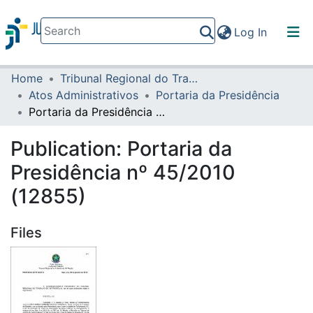
(current)
Log In
Home
Tribunal Regional do Trabalho da 16ª Região
Communities & Collections
Atos Administrativos
Portaria da Presidência
All of DSpace
Portaria da Presidência nº 45/2010 (12855)
Statistics
Publication:
Portaria da
Presidência nº 45/2010
(12855)
Files