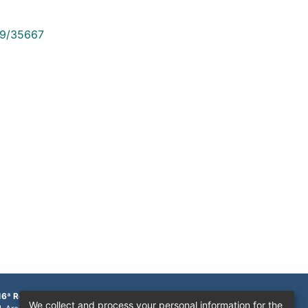
789/35667
16ª Região
We collect and process your personal information for the