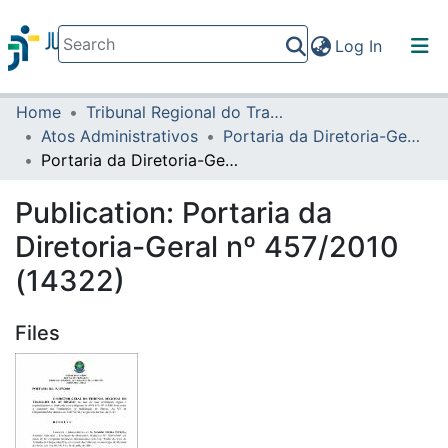
(current)
Log In
Home
Tribunal Regional do Trabalho da 16ª Região
Communities & Collections
Atos Administrativos
Portaria da Diretoria-Geral
All of DSpace
Portaria da Diretoria-Geral nº 457/2010 (14322)
Statistics
Publication:
Portaria da
Diretoria-Geral nº 457/2010
(14322)
Files