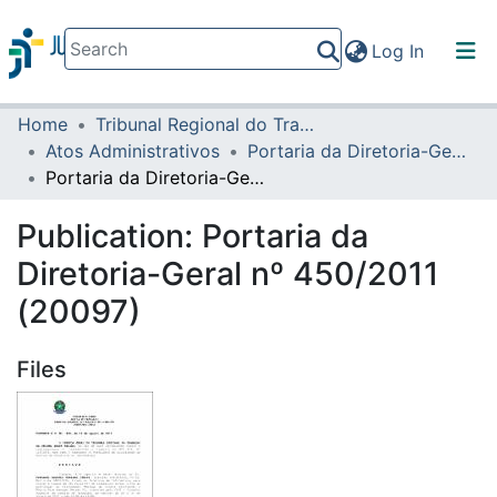
(current)
Log In
Home
Tribunal Regional do Trabalho da 16ª Região
Communities & Collections
Atos Administrativos
Portaria da Diretoria-Geral
All of DSpace
Portaria da Diretoria-Geral nº 450/2011 (20097)
Statistics
Publication:
Portaria da
Diretoria-Geral nº 450/2011
(20097)
Files