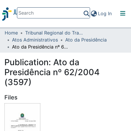
(current)
Log In
Home
Tribunal Regional do Trabalho da 16ª Região
Communities & Collections
Atos Administrativos
Ato da Presidência
All of DSpace
Ato da Presidência nº 62/2004 (3597)
Statistics
Publication:
Ato da
Presidência nº 62/2004
(3597)
Files