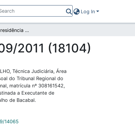
Log In
Portaria da Presidência nº 209/2011 (18104)
209/2011 (18104)
, Técnica Judiciária, Área
oal do Tribunal Regional do
nal, matrícula nº 308161542,
stinada a Executante de
lho de Bacabal.
789/14065